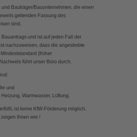
n und Bauträger/Bauunternehmen, die einen
jeweils geltenden Fassung des
sen sind.
Bauantrags und ist auf jeden Fall der
st nachzuweisen, dass die angestrebte
Mindeststandard (früher
Nachweis führt unser Büro durch.
ind:
lle und
ie Heizung, Warmwasser, Lüftung.
rfüllt, ist keine KfW-Förderung möglich.
 zeigen Ihnen wie !