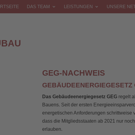
RTSEITE
DAS TEAM
LEISTUNGEN
UNSERE NE
UBAU
GEG-NACHWEIS
GEBÄUDEENERGIEGESETZ
Das Gebäudeenergiegesetz GEG
regelt a
Bauens. Seit der ersten Energieeinsparve
energetischen Anforderungen schrittweise ve
dass die Mitgliedsstaaten ab 2021 nur noc
erlauben.