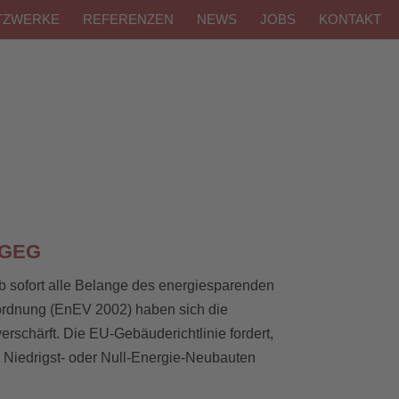
TZWERKE
REFERENZEN
NEWS
JOBS
KONTAKT
 GEG
b sofort alle Belange des energiesparenden
rordnung (EnEV 2002) haben sich die
rschärft. Die EU-Gebäuderichtlinie fordert,
h Niedrigst- oder Null-Energie-Neubauten