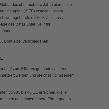
s Gebäudes über mehrere Jahre planen, so
rungsfahrplan (iSFP) erstellen lassen.
 Nichtwohngebäude mit 80% Zuschuss
page des Bafas unter: SFP für
ebäude.
 5% Bonus bei verschiedenen
DE
nem Zug“ zum Effizienzgebäude sanieren
inanziert werden und gleichzeitig mit einem
ufen von 85 bis 40 EE erreichen, die je
rbrauchen und immer höhere Förderquoten