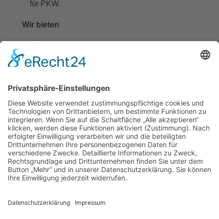
für PKW.
Wir bieten
Überwiegende Bürotätigkeit
Moderne Arbeitsatmosphäre und
Büroausstattung
Junges dynamisches Team
Arbeitszeiten flexibel gestalten / Homeoffice
Möglichkeit
Tätigkeit in Festanstellung / Arbeitsort
Enkenbach Alsenborn
Kostenloser Parkplatz
Bewerbungen bitte an folgende Adresse senden:
UB@Schaumloeffel.de
Für weitere Fragen steht Ihnen Herr Uwe Bormann
gerne zur Verfügung (
06303 800 990
)