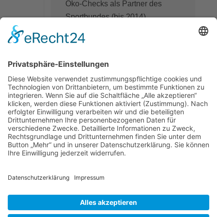
Öko-Checks als Partner des
Sportbundes (bis 2014)
1997
GRÜNDUNG
SCHAUMLöFFEL engineering
durch Dipl.-Ing. Peter
L
Schaumlöffel
Energieberatung für
Wohngebäude und
Tragwerksplanung