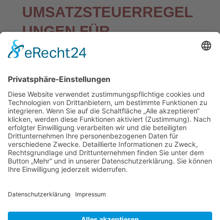
UMSATZSTEUERREGEL
UNGEN FÜR
PHOTOVOLTAIK-
ANLAGEN
Seit diesem Jahr gilt für die Lieferung und
Installation von Photovoltaik-Anlagen ein
Umsatzsteuersatz von null Prozent. Was einfach
klingt, wirft dennoch viele Fragen auf, die das
Bundesfinanzministerium versucht in Teilen zu
beantworten.
Mehr Infos klicken Sie hier…
Quelle:
https://www.pv-magazine.de