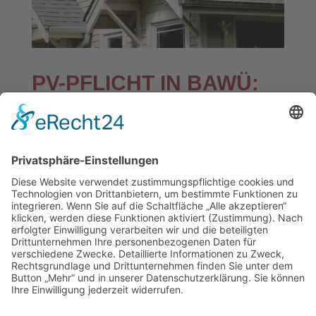
PV-PFLICHT IN BAWÜ:
NEUE REGEL BEI
GRUNDLEGENDEN
DACHSANIERUNGEN
Am 1. Januar 2023 ist die finale Stufe der
Photovoltaik-Pflicht im Südwesten in Kraft
getreten: Bei einer grundlegenden Dachsanierung
müssen Eigentümer von Gebäuden eine
Photovoltaikanlage installieren.
Mehr Infos klicken Sie hier…